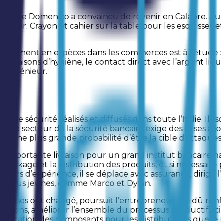
icien que Domenico a convaincu de revenir en Calabre. A
e métier. Crayon et cahier sur la table pour les esquisses e
 paiement en espèces dans les commerces est à l’étude :
s raisons d’hygiène, le contact direct avec l’argent liqui
 l’ingénieur.
 de sécurité réalisés et diffusés dans toute l’Italie. Ils 
. Le secteur de la sécurité bancaire exige des mises à j
par une plus grande probabilité d’être la cible d’attaques
a une importante livraison pour un grand institut bancair
ockage et la distribution des produits, et si nécessaire p
ans d’expérience, il se déplace avec assurance, dirige l’a
r les plus jeunes, comme Marco et Dylan.
 choses ont changé, poursuit l’entrepreneur. J’ai dû renfo
ations, améliorer l’ensemble du processus productif. Ici, 
abrication des composants pour les distributeurs que je 