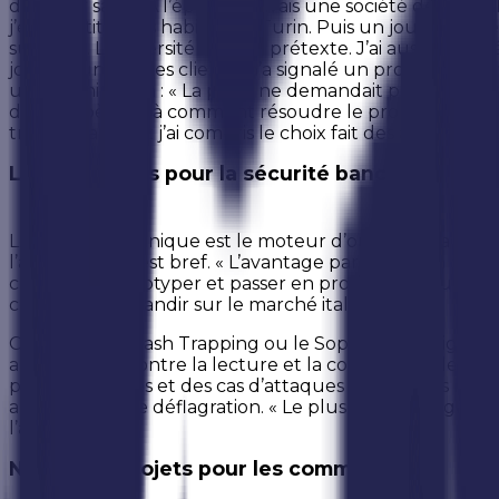
de l’avoir saisi. « À l’époque, j’avais une société de con
j’étais petit, nous habitions à Turin. Puis un jour mon pè
suis parti. L’université a été le prétexte. J’ai aussi trav
jour où un de mes clients m’a signalé un problème : il 
une illumination : « La pièce ne demandait pas un grand
de mon père et à comment résoudre le problème sans tr
travail, ma vie, et j’ai compris le choix fait des années
Les dispositifs pour la sécurité bancaire
Le bureau technique est le moteur d’où part chaque no
l’atelier, le pas est bref. « L’avantage par rapport à d’a
concevoir, prototyper et passer en production à un ryt
connaître et grandir sur le marché italien.
Comme l’Anti Cash Trapping ou le Sop box (intelligent)
antiskimmer, contre la lecture et la copie frauduleuse d
problématiques et des cas d’attaques auxquelles les sy
après une forte déflagration. « Le plus grand danger, da
l’attaque. »
Nouveaux projets pour les commerces