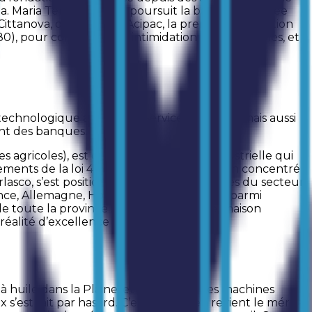
ta. Maria Teresa Morano poursuit la bataille entamée
ittanova, qui a fondé l’Acipac, la première association
), pour combattre les intimidations et représailles, et
 technologique a accru les services au client mais aussi
ent des banques.
es agricoles), est devenue une réalité industrielle qui
cements de la loi 488/92. Avec Domenico, un concentré
lasco, s’est positionnée parmi les premières du secteur
France, Allemagne, Hongrie. Vingt employés, parmi
 de toute la province : atelier mécanique, maison
 réalité d’excellence tout au Sud.
huile dans la Plaine, et il construit des machines
est fait par hasard. C’est à lui qu’en revient le mérite