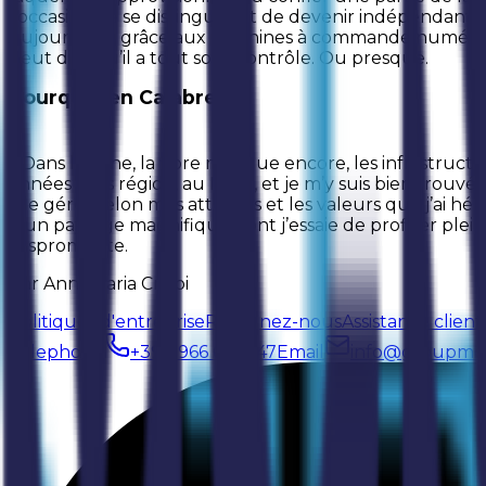
l’occasion de se distinguer et de devenir indépendant, l
Aujourd’hui, grâce aux machines à commande numérique, à
peut dire qu’il a tout sous contrôle. Ou presque.
Pourquoi en Calabre ?
« Dans la zone, la fibre manque encore, les infrastructur
années hors région, au Nord, et je m’y suis bien trouvé. E
à le gérer selon mes attentes et les valeurs que j’ai héri
d’un paysage magnifique dont j’essaie de profiter pleine
l’Aspromonte.
Par Annamaria Crupi
Politiques d'entreprise
Rejoignez-nous
Assistance client
Telephone
+39 0966 660847
Email
info@groupmc