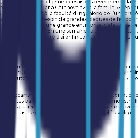
seil, j’habitais à Gênes et je ne pensais pas revenir en Cal
re décida de rentrer à Cittanova avec la famille. À l’époque
aillé comme assistant à la faculté d’Ingénierie de l’univers
avait urgemment besoin de grandes plaques de fer pour fi
 travail, mais pour une grande entreprise, c’était une d
op de questions. En une semaine, la commande était déjà
 auparavant par mon père. J’ai enfin compris son point de v
uveau projet, des produits les plus complexes et brevet
utres concurrents, explique l’ingénieur, vient du savoir-fai
hme soutenu, en optimisant la capacité productive. » Mor
, un mécanisme appliqué aux distributeurs automatiques q
es cartes bancaires. En parlant de recherche industrielle,
stèmes peuvent être soumis. La dernière image arrivée s
ns ces cas, ne concerne pas tant l’argent volé, explique-