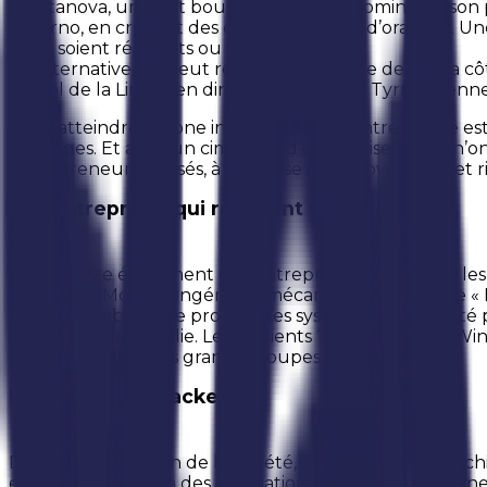
À Cittanova, un petit bourg peuplé qui domine de son p
Rosarno, en croisant des camions remplis d’oranges. Une 
qu’ils soient résidents ou réfugiés.
En alternative, on peut rejoindre le centre depuis la c
du col de la Limina en direction de la mer Tyrrhénienne j
Pour atteindre la zone industrielle (le centre habité est
d’oranges. Et aussi un cimetière d’entreprises. Elles n’ont
entrepreneurs » rusés, à la chasse aux subventions et r
Les entreprises qui résistent
Mais il existe également des entreprises qui, comme les ol
Domenico Morano, ingénieur mécanicien à la tête de « M
Reggio Calabria. Elle produit des systèmes de sécurité
poste de toute l’Italie. Leurs clients ? NCR, Diebold, 
fournissent les plus grands groupes bancaires.
Le Réseau Antiracket
Dans la composition de la société, on trouve aussi l’ar
entre la Fédération des associations Antiracket italienn