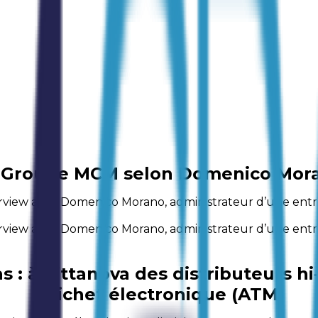
 Groupe MCM selon Domenico Mor
view avec Domenico Morano, administrateur d’une entrep
view avec Domenico Morano, administrateur d’une entrep
 : à Cittanova des distributeurs h
guichet électronique (ATM)