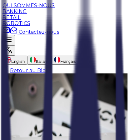
QUI SOMMES-NOUS
BANKING
RETAIL
ROBOTICS
Contactez-nous
English
Italiano
Français
Retour au Blog