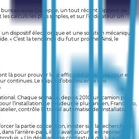
u bureau aussi Giuseppe, un tout récent diplômé de
t les calculs les plus simples, et sur l’ordinateur un
 un dispositif électronique et une solution mécanique
de. « C’est la tendance du futur proche. Ainsi, le
sont là pour prouver leur efficacité, mais aussi pour en
our continues. Le risque d’obsolescence des
.
e national. Chaque semaine, depuis 2010, un camion part
our l’installation. Le soudeur le plus ancien, Francesco,
telier, contrôle le travail automatisé des installations
rcer la partie conception, insister sur la recherche et
dans l’arrière-pays, il n’y avait aucune entreprise à
produis. » Un désavantage contextuel qui lui a offert