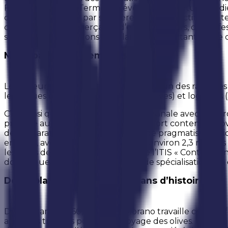
Festival à Lamezia Terme, un événement culturel dédié 
dans les années 90 par son père Girolamo, victime de ten
calabraise de commerçants, d’entrepreneurs, de professi
s’opposer aux pressions des clans, en se portant partie c
MCM, parmi les premières en Italie
Le secteur de la sécurité bancaire est l’un des rares ces
les risques d’attaques physiques (passives) et logiques
C’est ainsi que MCM, d’entreprise artisanale avec des pr
propose aujourd’hui des dispositifs à fort contenu inn
de préparation, d’enthousiasme et de pragmatisme vision
en Italie, avec un chiffre d’affaires d’environ 2,3 mill
lesquels de très jeunes diplômés de l’ITIS « Conte Milano
domotique, planétarium, 4 filières de spécialisation. U
De Girolamo à Domenico, 50 ans d’histoire
Dans les années 60, Girolamo Morano travaille comme for
agricoles trieuses pour le nettoyage des olives. Le chan