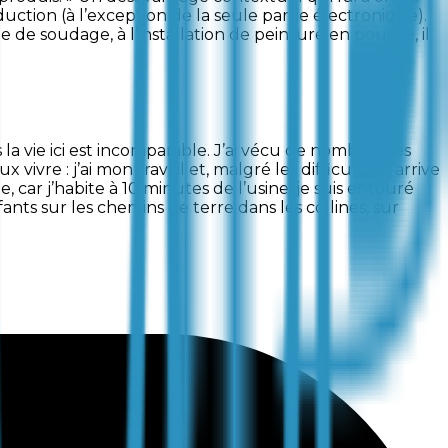
uction (à l’exception de la seule partie électronique).
 de soudage, à l’installation de peinture en poudre, il
s la vie ici est incomparable. J’ai vécu de nombreuses
vre : j’ai mon travail et, malgré les difficultés, j’arrive
e, car j’habite à 10 minutes de l’usine, je suis entouré
ants sur les chemins de terre dans les collines, sur