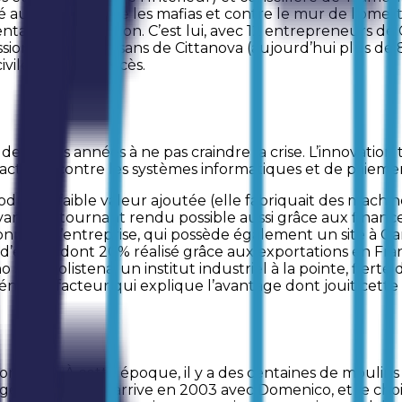
aux livres contre les mafias et contre le mur de l’omer
tatives d’extorsion. C’est lui, avec 12 entrepreneurs de C
onnels et d’artisans de Cittanova (aujourd’hui plus de 80
ivile dans les procès.
 dernières années à ne pas craindre la crise. L’innovation
 (actives) contre les systèmes informatiques et de paiem
oduits à faible valeur ajoutée (elle fabriquait des machin
ovant. Un tournant rendu possible aussi grâce aux finan
naire, l’entreprise, qui possède également un site à Gar
ions d’euros, dont 20% réalisé grâce aux exportations en 
 » de Polistena, un institut industriel à la pointe, fierté
n énième facteur qui explique l’avantage dont jouit cette
geron. À cette époque, il y a des centaines de moulins à 
gement de cap arrive en 2003 avec Domenico, et le choix s’