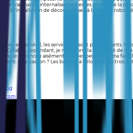
e contraignant à internaliser toutes les phases de la prod
 l’installation de découpe laser, à la cellule robotisée
es et, en général, les services ne sont pas suffisants. Mai
n Calabre, cependant, je me donne la possibilité de mieux vi
tées ; je le concilie aisément avec les besoins de ma famill
ment. » Sa passion ? Les balades à vélo avec ses trois enf
s
Blog
m.com