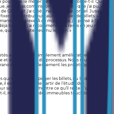
abre pour faire le métier de mon père, raconte-t-il. Quand
, je n’ai pas compris son choix, et dès que j’ai pu, je
ité de Gênes et j’ai créé une société de conseil. Jusqu’au
xer des distributeurs automatiques de billets. » Et là,
emande complexe. À ce moment-là, j’ai pensé à l’atelier
 livrée. Et j’ai recommencé, j’ai remis en jeu mon
ue, qui est ensuite devenu le mien. »
és aux solutions simplement amélioratives. De là à
re et de la flexibilité du processus. Nous réussissons à
ano décrit méticuleusement les projets qui les ont fait
ui empêche de piéger les billets, ou le dispositif
 il est nécessaire de partir de l’étude des
ur son ordinateur montre ce qu’il reste d’un guichet
t-il, mais la stabilité des immeubles touchés par