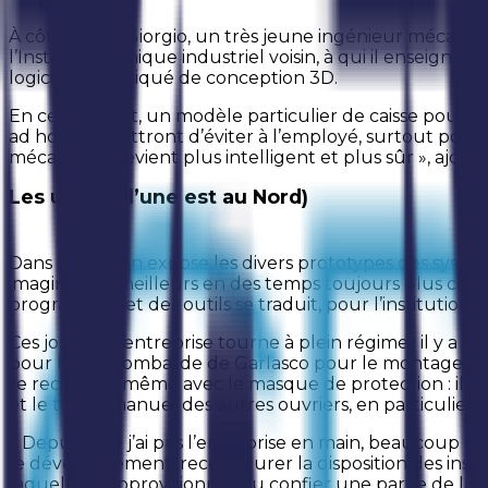
À côté de lui, Giorgio, un très jeune ingénieur mécan
l’Institut technique industriel voisin, à qui il enseigne l
logiciel sophistiqué de conception 3D.
En ce moment, un modèle particulier de caisse pour le
ad hoc permettront d’éviter à l’employé, surtout pour de
mécanisme devient plus intelligent et plus sûr », ajoute
Les usines (l’une est au Nord)
Dans l’usine, on expose les divers prototypes des systèmes
imaginer de meilleurs en des temps toujours plus courts
programmes et des outils se traduit, pour l’institution, 
Ces jours-ci, l’entreprise tourne à plein régime : il y 
pour l’usine lombarde de Garlasco pour le montage, le st
se reconnaît même avec le masque de protection : il a 40 
et le travail manuel des autres ouvriers, en particulie
« Depuis que j’ai pris l’entreprise en main, beaucoup de
le développement, reconfigurer la disposition des install
laquelle m’approvisionner ou confier une partie de la f