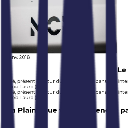
12 janv. 2018
Le
Passé, présent et futur du Groupe MCM dans une inter
di Gioia Tauro (RC).
Passé, présent et futur du Groupe MCM dans une inter
di Gioia Tauro (RC).
La Plaine que vous n’attendez pas