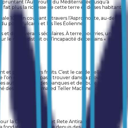
n empruntant l’Autoroute du Méditerranée jusqu’à
fait plus la richesse de cette terre et de ses habitants,
nale 106, en coupant à travers l’Aspromonte, au-delà
 du port, Vulcano et les îles Éoliennes.
et des oliveraies séculaires. À terre, pourries, un tapis
ur le moins distrait ou l’incapacité de certains «
t et portent leurs fruits. C’est le cas de celle de
l’on ne s’attend pas à trouver dans la province de
aisses automatiques des banques et des bureaux de
rché des ATMs (Automated Teller Machine), qui
pour la Calabre du projet Rete Antiracket (un accord
, la fondation qui organise depuis des années le Trame