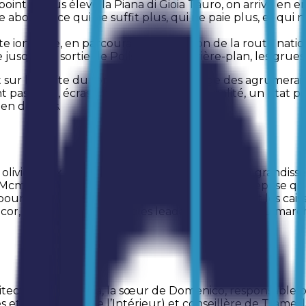
oint le plus élevé la Piana di Gioia Tauro, on arrive e
abondance qui ne suffit plus, qui ne paie plus, et qui ne 
ôte ionienne, en parcourant un tronçon de la route natio
usqu’à la sortie de Polistena : en arrière-plan, les grues
 sur la droite du torrent Serra), on longe des agrumeraies 
 pas tenu, écrasées par la crise, la criminalité, un État po
ien de plus.
iviers aux racines les plus robustes, résistent, grandissen
cmCostruzioni », précisément le genre d’entreprise que 
 pour les distributeurs automatiques de billets et les c
Wincor, les trois multinationales leaders mondiaux du ma
chitecte Maria Teresa, la sœur de Domenico, responsable 
es et le ministère de l’Intérieur) et conseillère de Trame